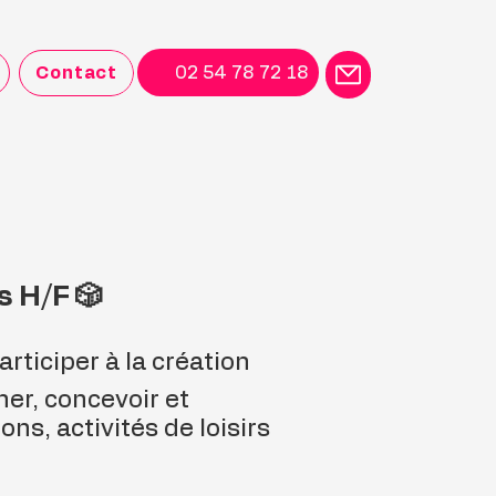
Contact
02 54 78 72 18
s H/F 🎲
rticiper à la création
er, concevoir et
ns, activités de loisirs