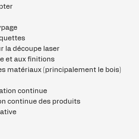
apter
typage
aquettes
ur la découpe laser
e et aux finitions
des matériaux (principalement le bois)
ration continue
ion continue des produits
éative