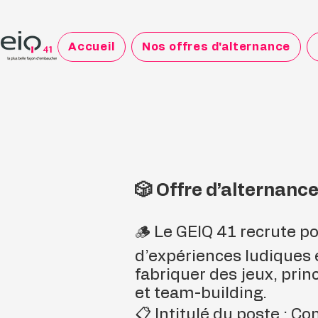
Accueil
Nos offres d'alternance
🎲 Offre d’alternanc
🪵 Le GEIQ 41 recrute po
d’expériences ludiques 
fabriquer des jeux, prin
et team-building.
📋 Intitulé du poste : C