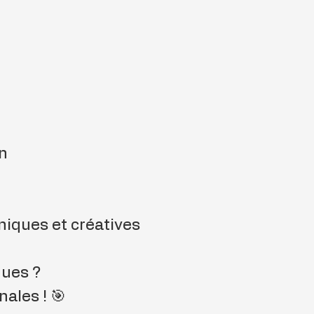
on
iques et créatives
ques ?
nales ! 🎯